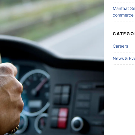
Manfaat Se
commerce
CATEGO
Careers
News & Ev