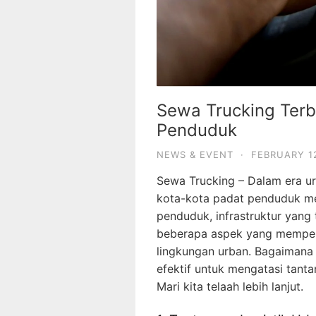
Sewa Trucking Ter
Penduduk
NEWS & EVENT
·
FEBRUARY 1
Sewa Trucking – Dalam era urb
kota-kota padat penduduk me
penduduk, infrastruktur yang 
beberapa aspek yang mempeng
lingkungan urban. Bagaimana 
efektif untuk mengatasi tant
Mari kita telaah lebih lanjut.