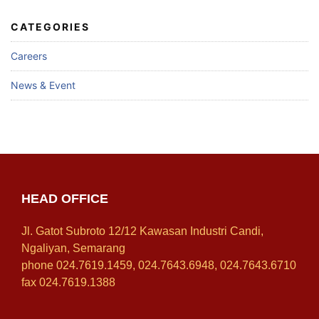
CATEGORIES
Careers
News & Event
HEAD OFFICE
Jl. Gatot Subroto 12/12 Kawasan Industri Candi,
Ngaliyan, Semarang
phone 024.7619.1459, 024.7643.6948, 024.7643.6710
fax 024.7619.1388